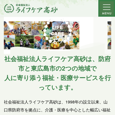
コ
ナ
ン
ビ
テ
ゲ
ン
ー
ツ
シ
へ
ョ
ス
ン
キ
に
ッ
移
社会福祉法人ライフケア高砂は、防府
プ
動
市と東広島市の2つの地域で
人に寄り添う福祉・医療サービスを行
っています。
社会福祉法人ライフケア高砂は、1998年の設立以来、山
口県防府市を拠点に、介護・医療を中心とした幅広い福祉