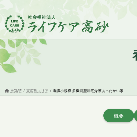
コ
ナ
ン
ビ
テ
ゲ
ン
ー
ツ
シ
へ
ョ
ス
ン
キ
に
ッ
移
プ
動
HOME
東広島エリア
看護小規模 多機能型居宅介護あったかい家
概要