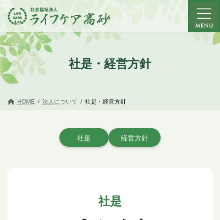
コ
ナ
ン
ビ
テ
ゲ
ン
ー
ツ
シ
社是・経営方針
へ
ョ
ス
ン
キ
に
ッ
移
HOME
法人について
社是・経営方針
プ
動
社是
経営方針
社是