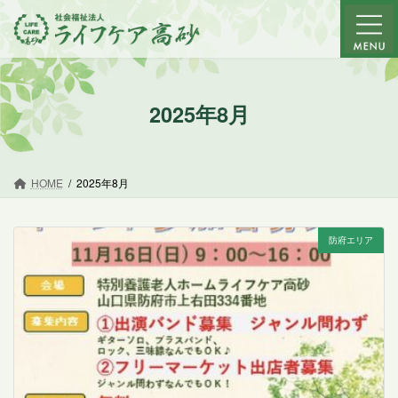
コ
ナ
ン
ビ
テ
ゲ
ン
ー
ツ
シ
2025年8月
へ
ョ
ス
ン
キ
に
ッ
移
HOME
2025年8月
プ
動
防府エリア